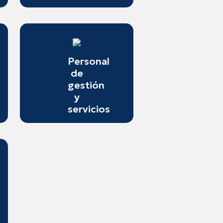
Personal
de
gestión
y
servicios