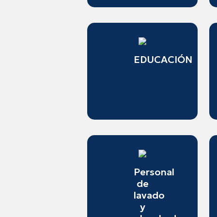
EDUCACIÓN
Personal
de
lavado
y